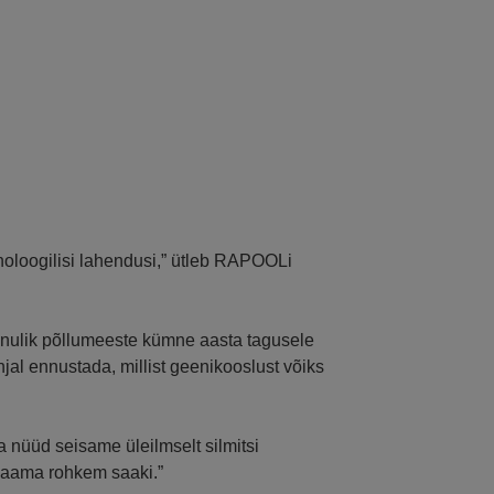
hnoloogilisi lahendusi,” ütleb RAPOOLi
tänulik põllumeeste kümne aasta tagusele
jal ennustada, millist geenikooslust võiks
 nüüd seisame üleilmselt silmitsi
saama rohkem saaki.”