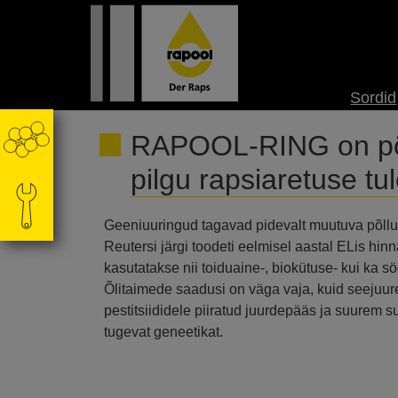
Sordid
RAPOOL-RING on põll
pilgu rapsiaretuse tu
Geeniuuringud tagavad pidevalt muutuva põllu
Reutersi järgi toodeti eelmisel aastal ELis hin
kasutatakse nii toiduaine-, biokütuse- kui ka 
Õlitaimede saadusi on väga vaja, kuid seejuu
pestitsiididele piiratud juurdepääs ja suurem 
tugevat geneetikat.