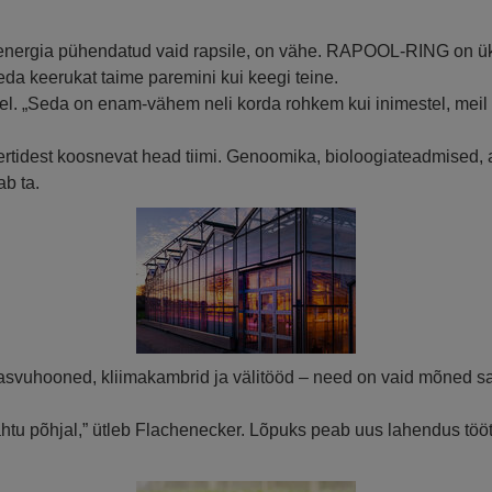
energia pühendatud vaid rapsile, on vähe. RAPOOL-RING on üks 
 keerukat taime paremini kui keegi teine.
tel. „Seda on enam-vähem neli korda rohkem kui inimestel, meil
pertidest koosnevat head tiimi. Genoomika, bioloogiateadmised
ab ta.
 Kasvuhooned, kliimakambrid ja välitööd – need on vaid mõned
ähtu põhjal,” ütleb Flachenecker. Lõpuks peab uus lahendus tö