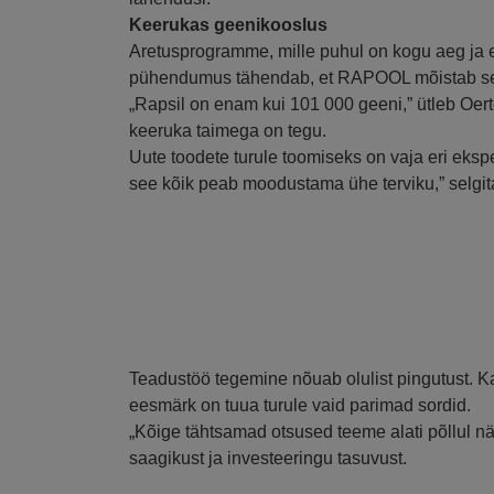
Keerukas geenikooslus
Aretusprogramme, mille puhul on kogu aeg ja 
pühendumus tähendab, et RAPOOL mõistab seda
„Rapsil on enam kui 101 000 geeni,” ütleb Oer
keeruka taimega on tegu.
Uute toodete turule toomiseks on vaja eri eks
see kõik peab moodustama ühe terviku,” selgit
Teadustöö tegemine nõuab olulist pingutust.
eesmärk on tuua turule vaid parimad sordid.
„Kõige tähtsamad otsused teeme alati põllul n
saagikust ja investeeringu tasuvust.