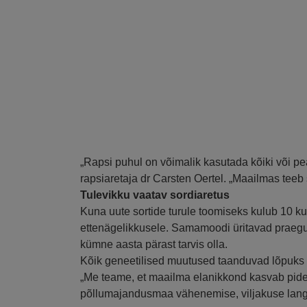
„Rapsi puhul on võimalik kasutada kõiki või pe
rapsiaretaja dr Carsten Oertel. „Maailmas teeb
Tulevikku vaatav sordiaretus
Kuna uute sortide turule toomiseks kulub 10 ku
ettenägelikkusele. Samamoodi üritavad praeguse
kümne aasta pärast tarvis olla.
Kõik geneetilised muutused taanduvad lõpuks
„Me teame, et maailma elanikkond kasvab pideva
põllumajandusmaa vähenemise, viljakuse lang