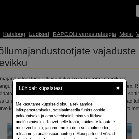
Kataloog
Uudised
RAPOOLi varrestrateegia
Meist
V
umajandustootjate vajaduste 
levikku
majandustööstuse jätkusuutlikkuse ja suurema saagikuse.
nanguliselt 17 miljonit tonni rapsi – varem ennustatust rohkem. 
Lühidalt küpsistest
✖
söödatööstuses, ning nõudlus hea saagikuse ja kvaliteediga sorti
res tuleb rinda pista mitme katsumusega. Põllumehed peavad tu
Me kasutame küpsiseid sisu ja reklaamide
surve kasutada vähem sünteetilisi väetisi. Kõigi raskustega toi
isikupärastamiseks, sotsiaalmeedia funktsioonide
pakkumiseks ja oma veebisaidil toimuva liikluse
analüüsimiseks. Teavet selle kohta, kuidas te kasutate
meie veebisaiti, jagame me ka oma sotsiaalmeedia-,
reklaami- ja analüüsipartneritega. Meie partnerid võivad