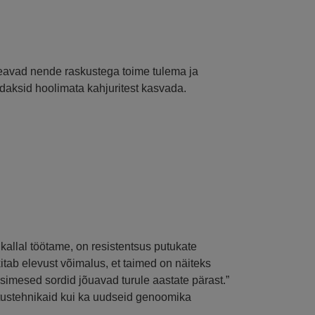
peavad nende raskustega toime tulema ja
daksid hoolimata kahjuritest kasvada.
allal töötame, on resistentsus putukate
ab elevust võimalus, et taimed on näiteks
simesed sordid jõuavad turule aastate pärast.”
tustehnikaid kui ka uudseid genoomika