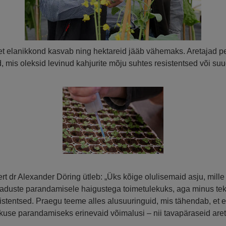
, et elanikkond kasvab ning hektareid jääb vähemaks. Aretajad 
mis oleksid levinud kahjurite mõju suhtes resistentsed või suu
dr Alexander Döring ütleb: „Üks kõige olulisemaid asju, mille k
duste parandamisele haigustega toimetulekuks, aga minus tekit
istentsed. Praegu teeme alles alusuuringuid, mis tähendab, et e
se parandamiseks erinevaid võimalusi – nii tavapäraseid are