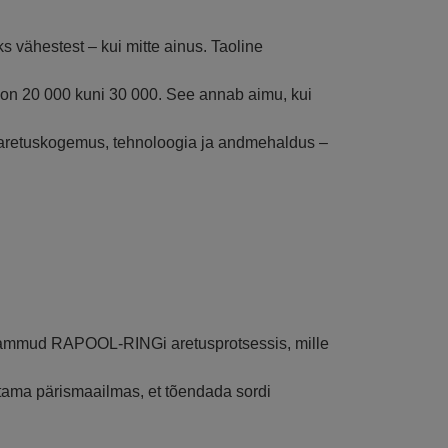
vähestest – kui mitte ainus. Taoline
 on 20 000 kuni 30 000. See annab aimu, kui
, aretuskogemus, tehnoloogia ja andmehaldus –
 sammud RAPOOL-RINGi aretusprotsessis, mille
ötama pärismaailmas, et tõendada sordi