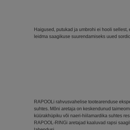
Haigused, putukad ja umbrohi ei hooli sellest
leidma saagikuse suurendamiseks uued sordid, 
RAPOOLi rahvusvahelise tootearenduse ekspert 
suhtes. Mõni aretaja on keskendunud taimeoma
küürakhüpiku või naeri-hiilamardika suhtes res
RAPOOL-RINGi aretajad kaaluvad rapsi saagiku
lahendusi.