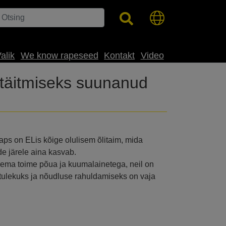
alik
We know rapeseed
Kontakt
Video
täitmiseks suunanud
Raps on ELis kõige olulisem õlitaim, mida
de järele aina kasvab.
lema toime põua ja kuumalainetega, neil on
metulekuks ja nõudluse rahuldamiseks on vaja