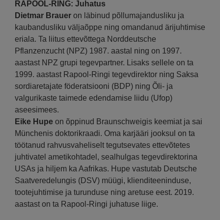
RAPOOL-RING: Juhatus
Dietmar Brauer
on läbinud põllumajandusliku ja
kaubandusliku väljaõppe ning omandanud ärijuhtimise
eriala. Ta liitus ettevõttega Norddeutsche
Pflanzenzucht (NPZ) 1987. aastal ning on 1997.
aastast NPZ grupi tegevpartner. Lisaks sellele on ta
1999. aastast Rapool-Ringi tegevdirektor ning Saksa
sordiaretajate föderatsiooni (BDP) ning Õli- ja
valgurikaste taimede edendamise liidu (Ufop)
aseesimees.
Eike Hupe
on õppinud Braunschweigis keemiat ja sai
Münchenis doktorikraadi. Oma karjääri jooksul on ta
töötanud rahvusvaheliselt tegutsevates ettevõtetes
juhtivatel ametikohtadel, sealhulgas tegevdirektorina
USAs ja hiljem ka Aafrikas. Hupe vastutab Deutsche
Saatveredelungis (DSV) müügi, klienditeeninduse,
tootejuhtimise ja turunduse ning aretuse eest. 2019.
aastast on ta Rapool-Ringi juhatuse liige.