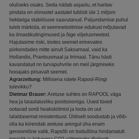
oluliseks osaks. Seda näitab asjaolu, et haritav
pindala on viimastel aastatel tublisti üle 1 miljoni
hektariga stabiilsuse saavutanud. Paljundamise puhul
tuleb märkida, et seemnetootmise edukust mõjutavad
ka ilmastikutingimused ja õige viljelusmeetod.
Hajutasime riski, tootes seemet erinevates
piirkondades mitte ainult Saksamaal, vaid ka
Hollandis, Prantsusmaal ja Iirimaal. Tänu hästi
kavandatud nn turvapuhvrile on meil järgmiseks
hooajaks piisavalt seemet.
Agrarzeitung:
Millisena näete Rapool-Ringi
tulevikku?
Dietmar Brauer:
Aretuse suhtes on RAPOOL väga
hea ja laiaulatusliku positsiooniga. Uued tüved
ootavad sordi heakskiitmist ja loota on uut
lalaldasemat resistentsust. Üldiselt soodustab ja võib-
olla ka kiirendab aretuse arengut üha enam
genoomiline valik. Rapsõli on toiduõlina hindamatult
tervislik ja kütusena CO2 vältimiseks tõeliselt