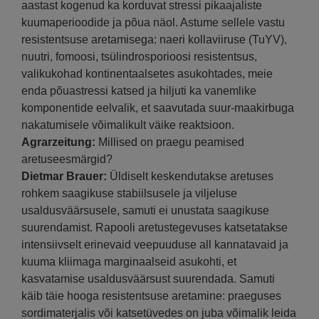
aastast kogenud ka korduvat stressi pikaajaliste
kuumaperioodide ja põua näol. Astume sellele vastu
resistentsuse aretamisega: naeri kollaviiruse (TuYV),
nuutri, fomoosi, tsülindrosporioosi resistentsus,
valikukohad kontinentaalsetes asukohtades, meie
enda põuastressi katsed ja hiljuti ka vanemlike
komponentide eelvalik, et saavutada suur-maakirbuga
nakatumisele võimalikult väike reaktsioon.
Agrarzeitung:
Millised on praegu peamised
aretuseesmärgid?
Dietmar Brauer:
Üldiselt keskendutakse aretuses
rohkem saagikuse stabiilsusele ja viljeluse
usaldusväärsusele, samuti ei unustata saagikuse
suurendamist. Rapooli aretustegevuses katsetatakse
intensiivselt erinevaid veepuuduse all kannatavaid ja
kuuma kliimaga marginaalseid asukohti, et
kasvatamise usaldusväärsust suurendada. Samuti
käib täie hooga resistentsuse aretamine: praeguses
sordimaterjalis või katsetüvedes on juba võimalik leida