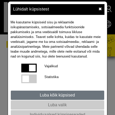
Lühidalt küpsistest
✖
Me kasutame küpsiseid sisu ja reklaamide
isikupärastamiseks, sotsiaalmeedia funktsioonide
pakkumiseks ja oma veebisaidil toimuva liikluse
analüüsimiseks. Teavet selle kohta, kuidas te kasutate meie
veebisaiti, jagame me ka oma sotsiaalmeedia-, reklaami- ja
Me astume sellele vastu
analüüsipartneritega. Meie partnerid võivad ühendada selle
teabe muude andmetega, mille olete neile esitanud või mida
aretamisega
nad on kogunud siis, kui olete teenuseid kasutanud.
Vajalikud
Intervjuu Rapooli juhtkonna ja Rene Schaaliga
ajalehest Agrarzeitung
Statistika
Reedel, 28. juunil 2024
1974. aastal asutatud Rapool-Ring tähistab tänavu
Luba kõik küpsised
oma 50. aastapäeva. Selle aja jooksul on
rapsiaretuses ületatud mitmeid verstaposte ning
Luba valik
sealhulgas on saanud heakskiidu mitmed sordid, mis
Individuaalsed küpsiseseaded