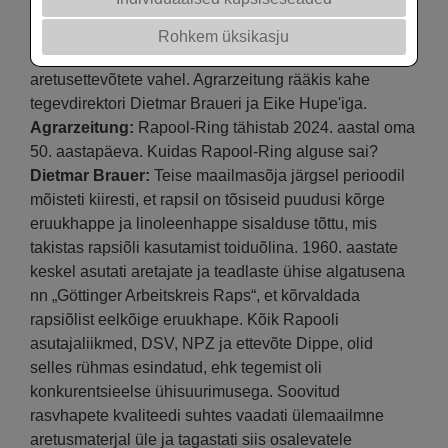
on oluliselt kaasa aidanud nii Saksmaal kui ka
Euroopas rapsi kasvatamisele.
Rohkem üksikasju
Rapooli eripäraks on tihe koostöö erinevate
aretusettevõtete vahel. Agrarzeitung rääkis kahe
tegevdirektori Dietmar Braueri ja Eike Hupe'iga.
Agrarzeitung:
Rapool-Ring tähistab 2024. aastal oma
50. aastapäeva. Kuidas Rapool-Ring alguse sai?
Dietmar Brauer:
Teise maailmasõja järgsel perioodil
mõisteti kiiresti, et rapsil on tõsiseid puudusi kõrge
eruukhappe ja linoleenhappe sisalduse tõttu, mis
takistas rapsiõli kasutamist toiduõlina. 1960. aastate
keskel asutati aretajate ja teadlaste ühise algatusena
nn „Göttinger Arbeitskreis Raps“, et kõrvaldada
rapsiõlist eelkõige eruukhape. Kõik Rapooli
asutajaliikmed, DSV, NPZ ja ettevõte Dippe, olid
selles rühmas esindatud, ehk tegemist oli
konkurentsieelse ühisuurimusega. Soovitud
rasvhapete kvaliteedi suhtes vaadati ülemaailmne
aretusmaterjal üle ja tagastati siis osalevatele