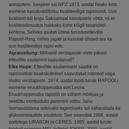
aretajatele. Seejärel sai NPZ 1973. aastal heaks kiita
esimese kasutuskõlbliku kvaliteediga rapsisordi. Uus
kvaliteet tuli kogu Saksamaal kasutusele võtta, nii et
kvaliteedimuutus hakkaks kohe kõigil tasanditel
kehtima. Selleks asutati ühine turustusettevõte
Rapool-Ring, milles jagati ja kasutati ühiselt ära ka
uue kvaliteediga rapsi edu.
Agrarzeitung:
Milliseid verstaposte olete pärast
ettevõtte asutamist saavutanud?
Eike Hupe:
Ettevõtte asutamisest saadik on
rapsisortide heakskiitmisel saavutatud mitmeid väga
olulisi verstaposte. 1974. aastal toodi turule RAPOOLi
esimene eruukhappevaba sort Lesira.
Eruukhappevaba rapsiõli on vähem mõrkjas ja
seetõttu inimtoiduks paremini sobiv. Jahu
loomasöödana sobivaks tegemiseks tuli vähendada ka
glükosinolaatide sisaldust. See saavutati 1986. aastal
sortidega LIRABON ja CERES. 1995. aastal turule
toodud esimene MSL-hübriid JOKER, 2000. aastal