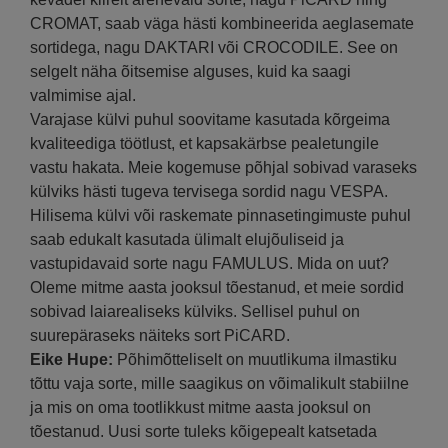
CROMAT, saab väga hästi kombineerida aeglasemate
sortidega, nagu DAKTARI või CROCODILE. See on
selgelt näha õitsemise alguses, kuid ka saagi
valmimise ajal.
Varajase külvi puhul soovitame kasutada kõrgeima
kvaliteediga töötlust, et kapsakärbse pealetungile
vastu hakata. Meie kogemuse põhjal sobivad varaseks
külviks hästi tugeva tervisega sordid nagu VESPA.
Hilisema külvi või raskemate pinnasetingimuste puhul
saab edukalt kasutada ülimalt elujõuliseid ja
vastupidavaid sorte nagu FAMULUS. Mida on uut?
Oleme mitme aasta jooksul tõestanud, et meie sordid
sobivad laiarealiseks külviks. Sellisel puhul on
suurepäraseks näiteks sort PiCARD.
Eike Hupe:
Põhimõtteliselt on muutlikuma ilmastiku
tõttu vaja sorte, mille saagikus on võimalikult stabiilne
ja mis on oma tootlikkust mitme aasta jooksul on
tõestanud. Uusi sorte tuleks kõigepealt katsetada