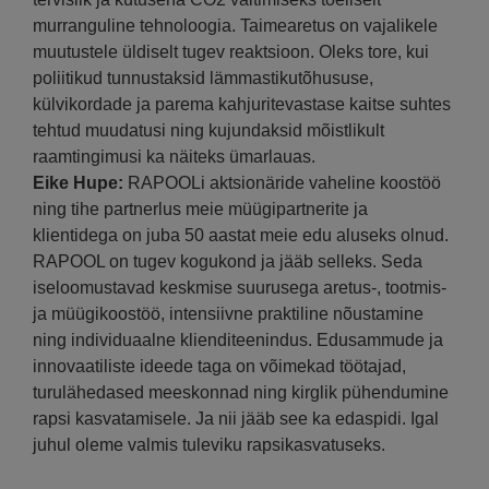
murranguline tehnoloogia. Taimearetus on vajalikele
muutustele üldiselt tugev reaktsioon. Oleks tore, kui
poliitikud tunnustaksid lämmastikutõhususe,
külvikordade ja parema kahjuritevastase kaitse suhtes
tehtud muudatusi ning kujundaksid mõistlikult
raamtingimusi ka näiteks ümarlauas.
Eike Hupe:
RAPOOLi aktsionäride vaheline koostöö
ning tihe partnerlus meie müügipartnerite ja
klientidega on juba 50 aastat meie edu aluseks olnud.
RAPOOL on tugev kogukond ja jääb selleks. Seda
iseloomustavad keskmise suurusega aretus-, tootmis-
ja müügikoostöö, intensiivne praktiline nõustamine
ning individuaalne klienditeenindus. Edusammude ja
innovaatiliste ideede taga on võimekad töötajad,
turulähedased meeskonnad ning kirglik pühendumine
rapsi kasvatamisele. Ja nii jääb see ka edaspidi. Igal
juhul oleme valmis tuleviku rapsikasvatuseks.