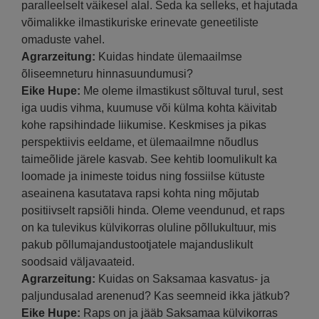
paralleelselt väikesel alal. Seda ka selleks, et hajutada
võimalikke ilmastikuriske erinevate geneetiliste
omaduste vahel.
Agrarzeitung:
Kuidas hindate ülemaailmse
õliseemneturu hinnasuundumusi?
Eike Hupe:
Me oleme ilmastikust sõltuval turul, sest
iga uudis vihma, kuumuse või külma kohta käivitab
kohe rapsihindade liikumise. Keskmises ja pikas
perspektiivis eeldame, et ülemaailmne nõudlus
taimeõlide järele kasvab. See kehtib loomulikult ka
loomade ja inimeste toidus ning fossiilse kütuste
aseainena kasutatava rapsi kohta ning mõjutab
positiivselt rapsiõli hinda. Oleme veendunud, et raps
on ka tulevikus külvikorras oluline põllukultuur, mis
pakub põllumajandustootjatele majanduslikult
soodsaid väljavaateid.
Agrarzeitung:
Kuidas on Saksamaa kasvatus- ja
paljundusalad arenenud? Kas seemneid ikka jätkub?
Eike Hupe:
Raps on ja jääb Saksamaa külvikorras