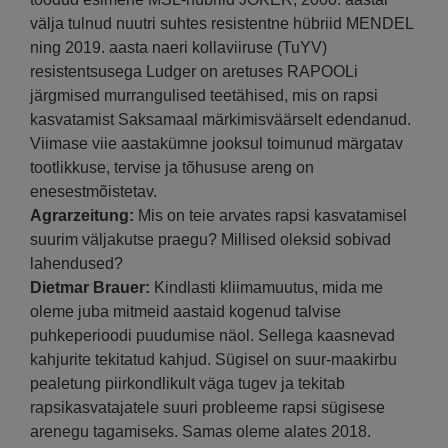
välja tulnud nuutri suhtes resistentne hübriid MENDEL
ning 2019. aasta naeri kollaviiruse (TuYV)
resistentsusega Ludger on aretuses RAPOOLi
järgmised murrangulised teetähised, mis on rapsi
kasvatamist Saksamaal märkimisväärselt edendanud.
Viimase viie aastakümne jooksul toimunud märgatav
tootlikkuse, tervise ja tõhususe areng on
enesestmõistetav.
Agrarzeitung:
Mis on teie arvates rapsi kasvatamisel
suurim väljakutse praegu? Millised oleksid sobivad
lahendused?
Dietmar Brauer:
Kindlasti kliimamuutus, mida me
oleme juba mitmeid aastaid kogenud talvise
puhkeperioodi puudumise näol. Sellega kaasnevad
kahjurite tekitatud kahjud. Sügisel on suur-maakirbu
pealetung piirkondlikult väga tugev ja tekitab
rapsikasvatajatele suuri probleeme rapsi sügisese
arenegu tagamiseks. Samas oleme alates 2018.