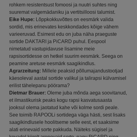
rohkem resistentsust fomoosi ja nuutri suhtes ning
suuremat valgemädaniku ja vertitsilloosi talumist.
Eike Hupe:
Lõppkokkuvõttes on eesmärk valida
sordid, mis erinevates keskkondades kõige vähem
varieeruvad. Esimest edu on juba näha praeguste
sortide DAKTARI ja PiCARD puhul. Eespool
nimetatud vastupidavuse lisamine meie
rapsisortidesse on hetkel suurim eesmärk. Seega on
peamine aretuse eesmärk saagikindlus.
Agrarzeitung:
Millele peaksid põllumajandustootjad
käesoleval aastal sortide valikul ja talirapsi külvamisel
erilist tähelepanu pöörama?
Dietmar Brauer:
Oleme juba mõnda aega soovitanud,
et ilmastikurisk peaks kogu rapsi kasvatusaasta
jooksul olema jaotatud kahe või kolme sordi peale.
See toimib RAPOOLi sortidega väga hästi, sest lisaks
saagikindlusele hoolitseme selle eest, et saaksime
alati erinevaid sorte pakkuda. Näiteks sügisel ja
kevadel kiirelt arenevaid sorte, nagu PiCARD ning