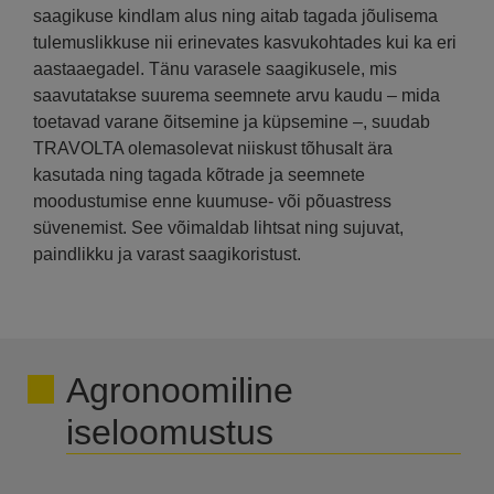
saagikuse kindlam alus ning aitab tagada jõulisema
tulemuslikkuse nii erinevates kasvukohtades kui ka eri
aastaaegadel. Tänu varasele saagikusele, mis
saavutatakse suurema seemnete arvu kaudu – mida
toetavad varane õitsemine ja küpsemine –, suudab
TRAVOLTA olemasolevat niiskust tõhusalt ära
kasutada ning tagada kõtrade ja seemnete
moodustumise enne kuumuse- või põuastress
süvenemist. See võimaldab lihtsat ning sujuvat,
paindlikku ja varast saagikoristust.
Agronoomiline
iseloomustus