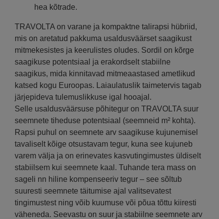
hea kõtrade.
TRAVOLTA on varane ja kompaktne talirapsi hübriid,
mis on aretatud pakkuma usaldusväärset saagikust
mitmekesistes ja keerulistes oludes. Sordil on kõrge
saagikuse potentsiaal ja erakordselt stabiilne
saagikus, mida kinnitavad mitmeaastased ametlikud
katsed kogu Euroopas. Laiaulatuslik taimetervis tagab
järjepideva tulemuslikkuse igal hooajal.
Selle usaldusväärsuse põhitegur on TRAVOLTA suur
seemnete tiheduse potentsiaal (seemneid m² kohta).
Rapsi puhul on seemnete arv saagikuse kujunemisel
tavaliselt kõige otsustavam tegur, kuna see kujuneb
varem välja ja on erinevates kasvutingimustes üldiselt
stabiilsem kui seemnete kaal. Tuhande tera mass on
sageli nn hiline kompenseeriv tegur – see sõltub
suuresti seemnete täitumise ajal valitsevatest
tingimustest ning võib kuumuse või põua tõttu kiiresti
väheneda. Seevastu on suur ja stabiilne seemnete arv