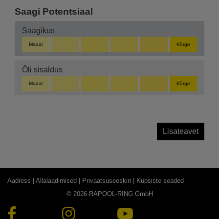
Saagi Potentsiaal
Saagikus
Madal
Kõrge
Õli sisaldus
Madal
Kõrge
Lisateavet
Aadress |
Allalaadimised |
Privaatsuseeskiri |
Küpsiste seaded
© 2026 RAPOOL-RING GmbH