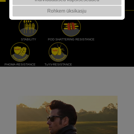
RÜTMIS!
Rohkem üksikasju
STABILITY
POD SHATTERING RESISTANCE
PHOMA-RESISTANCE
TuYV-RESISTANCE