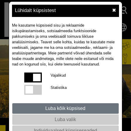
Lühidalt küpsistest
✖
Me kasutame küpsiseid sisu ja reklaamide
isikupärastamiseks, sotsiaalmeedia funktsioonide
pakkumiseks ja oma veebisaidil toimuva liikluse
analüüsimiseks. Teavet selle kohta, kuidas te kasutate meie
veebisaiti, jagame me ka oma sotsiaalmeedia-, reklaami- ja
analüüsipartneritega. Meie partnerid võivad ühendada selle
teabe muude andmetega, mille olete neile esitanud või mida
nad on kogunud siis, kui olete teenuseid kasutanud.
Vajalikud
Statistika
Luba kõik küpsised
Luba valik
TRAVOLTA
SAAGIKORISTUS ÕIGES
Individuaalsed küpsiseseaded