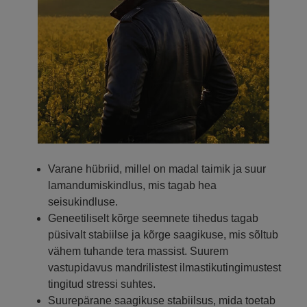
Varane hübriid, millel on madal taimik ja suur
lamandumiskindlus, mis tagab hea
seisukindluse.
Geneetiliselt kõrge seemnete tihedus tagab
püsivalt stabiilse ja kõrge saagikuse, mis sõltub
vähem tuhande tera massist. Suurem
vastupidavus mandrilistest ilmastikutingimustest
tingitud stressi suhtes.
Suurepärane saagikuse stabiilsus, mida toetab