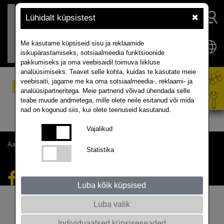
Lühidalt küpsistest
✖
Me kasutame küpsiseid sisu ja reklaamide
isikupärastamiseks, sotsiaalmeedia funktsioonide
pakkumiseks ja oma veebisaidil toimuva liikluse
analüüsimiseks. Teavet selle kohta, kuidas te kasutate meie
veebisaiti, jagame me ka oma sotsiaalmeedia-, reklaami- ja
Sordid
analüüsipartneritega. Meie partnerid võivad ühendada selle
teabe muude andmetega, mille olete neile esitanud või mida
nad on kogunud siis, kui olete teenuseid kasutanud.
Vajalikud
Aadress |
Allalaadimised |
Privaatsuseeskiri |
Küpsiste seaded
Statistika
© 2026 RAPOOL-RING GmbH
Luba kõik küpsised
Luba valik
Individuaalsed küpsiseseaded