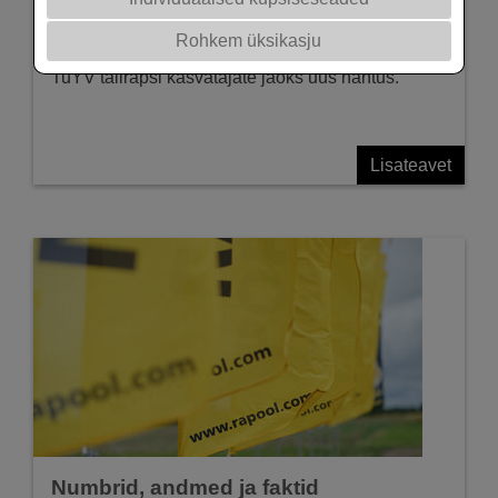
Naeri kollaviirust (TuYV) peetakse viimasel ajal
Rohkem üksikasju
rapsikasvatuse ohuks number üks. Samas pole
TuYV talirapsi kasvatajate jaoks uus nähtus.
Lisateavet
Numbrid, andmed ja faktid