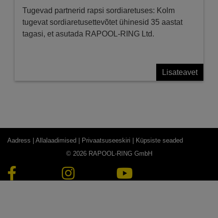
Tugevad partnerid rapsi sordiaretuses: Kolm
tugevat sordiaretusettevõtet ühinesid 35 aastat
tagasi, et asutada RAPOOL-RING Ltd.
Lisateavet
Aadress |
Allalaadimised |
Privaatsuseeskiri |
Küpsiste seaded
© 2026 RAPOOL-RING GmbH