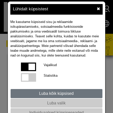
Lühidalt küpsistest
✖
Me kasutame küpsiseid sisu ja reklaamide
isikupärastamiseks, sotsiaalmeedia funktsioonide
pakkumiseks ja oma veebisaidil toimuva liikluse
analüüsimiseks. Teavet selle kohta, kuidas te kasutate meie
veebisaiti, jagame me ka oma sotsiaalmeedia-, reklaami- ja
Meist
analüüsipartneritega. Meie partnerid võivad ühendada selle
teabe muude andmetega, mille olete neile esitanud või mida
nad on kogunud siis, kui olete teenuseid kasutanud.
Vajalikud
Statistika
Luba kõik küpsised
Luba valik
Me ei karda viirust!
Individuaalsed küpsiseseaded